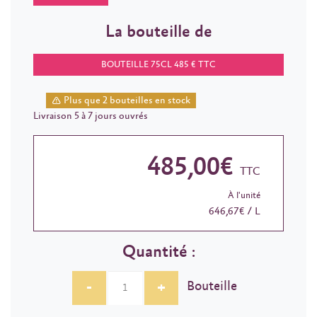
La bouteille de
BOUTEILLE 75CL 485 € TTC
Plus que 2 bouteilles en stock
Livraison 5 à 7 jours ouvrés
485,00€
TTC
À l'unité
646,67€ / L
Quantité :
-
+
Bouteille