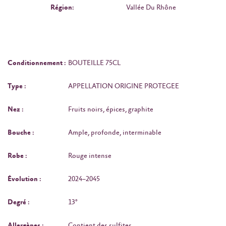
Région:
Vallée Du Rhône
Conditionnement :
BOUTEILLE 75CL
Type :
APPELLATION ORIGINE PROTEGEE
Nez :
Fruits noirs, épices, graphite
Bouche :
Ample, profonde, interminable
Robe :
Rouge intense
Évolution :
2024–2045
Degré :
13°
Allergènes :
Contient des sulfites