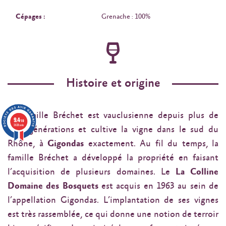
Cépages :
Grenache : 100%
Histoire et origine
La Famille Bréchet est vauclusienne depuis plus de
9.4
/10
3638 avis
cinq générations et cultive la vigne dans le sud du
Rhône, à
Gigondas
exactement. Au fil du temps, la
famille Bréchet a développé la propriété en faisant
l’acquisition de plusieurs domaines. Le
La Colline
Domaine des Bosquets
est acquis en 1963 au sein de
l’appellation Gigondas. L’implantation de ses vignes
est très rassemblée, ce qui donne une notion de terroir