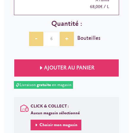
À l'unité
68,00€ / L
Quantité :
-
+
Bouteilles
AJOUTER AU PANIER
Livraison
gratuite
en magasin
CLICK & COLLECT :
Aucun magasin sélectionné
Choisir mon magasin