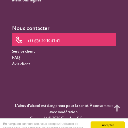
Mentions légales
Nous contacter
+33 (0)3 20 10 41 41
Service client
FAQ
Avis client
L'abus d'alcool est dangereux pour la santé. À consommer
avec modération.
Copyright © 2026 Cuvelier & Fauvarque
En naviguant sur notre site, vous acceptez l'utilisation de
Accepter
cookies pour vous proposer une navigation optimale et nous