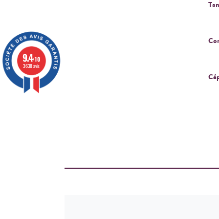
Tan
Cor
9.4
/10
3638 avis
Cép