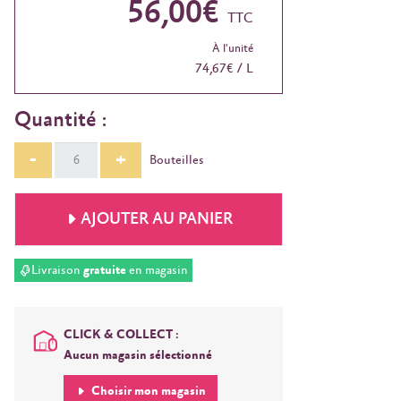
56,00€
TTC
À l'unité
74,67€ / L
Quantité :
-
+
Bouteilles
AJOUTER AU PANIER
Livraison
gratuite
en magasin
CLICK & COLLECT :
Aucun magasin sélectionné
Choisir mon magasin