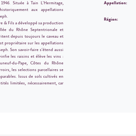
1946. Située à Tain L'Hermitage,
Appellation:
historiquement aux appellations
seph.
Région:
re & Fils a développé sa production
allée du Rhône Septentrionale et
itent depuis toujours le caveau et
st propriétaire sur les appellations
eph. Son savoir-faire s’étend aussi
nfie les raisins et élève les vins :
auneuf-du-Pape, Côtes du Rhône
roirs, les selections parcellaires se
parables. Issus de sols cultivés en
ités limitées, nécessairement, car