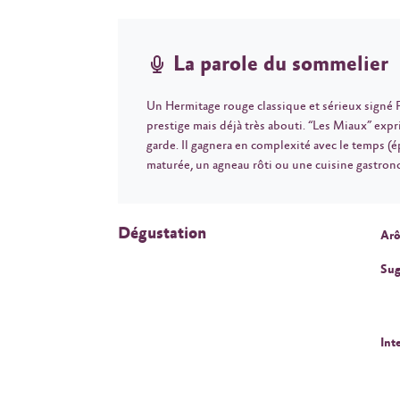
La parole du sommelier
Un Hermitage rouge classique et sérieux signé F
prestige mais déjà très abouti. “Les Miaux” expr
garde. Il gagnera en complexité avec le temps (ép
maturée, un agneau rôti ou une cuisine gastr
Dégustation
Arô
Sug
Int