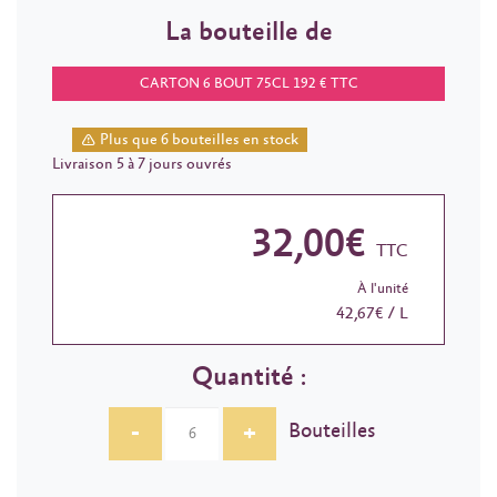
La bouteille de
CARTON 6 BOUT 75CL 192 € TTC
Plus que 6 bouteilles en stock
Livraison 5 à 7 jours ouvrés
32,00€
TTC
À l'unité
42,67€ / L
Quantité :
-
+
Bouteilles