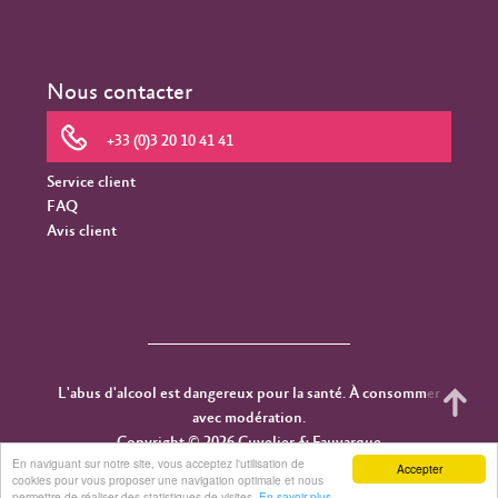
Nous contacter
+33 (0)3 20 10 41 41
Service client
FAQ
Avis client
L'abus d'alcool est dangereux pour la santé. À consommer
avec modération.
Copyright © 2026 Cuvelier & Fauvarque
En naviguant sur notre site, vous acceptez l'utilisation de
Accepter
cookies pour vous proposer une navigation optimale et nous
permettre de réaliser des statistiques de visites.
En savoir plus