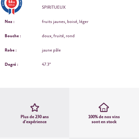
9.4
/10
3638 avis
Type :
SPIRITUEUX
Nez :
fruits jaunes, boisé, léger
Bouche :
doux, fruité, rond
Robe :
jaune pâle
Degré :
47.3°
Plus de 230 ans
100% de nos vins
d'expérience
sont en stock