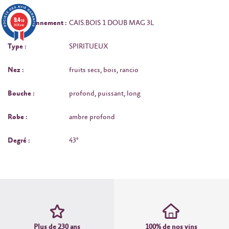
9.4
/10
Conditionnement :
CAIS.BOIS 1 DOUB MAG 3L
3638 avis
Type :
SPIRITUEUX
Nez :
fruits secs, bois, rancio
Bouche :
profond, puissant, long
Robe :
ambre profond
Degré :
43°
Plus de 230 ans
100% de nos vins