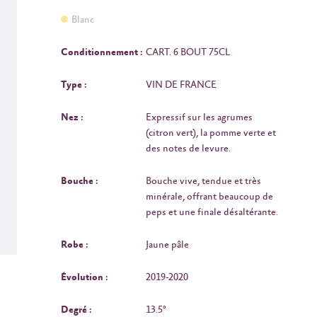
Blanc
Conditionnement :
CART. 6 BOUT 75CL
Type :
VIN DE FRANCE
Nez :
Expressif sur les agrumes
(citron vert), la pomme verte et
des notes de levure.
Bouche :
Bouche vive, tendue et très
minérale, offrant beaucoup de
peps et une finale désaltérante.
Robe :
Jaune pâle
Évolution :
2019-2020
Degré :
13.5°