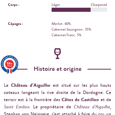
Corps :
Léger
Charpenté
Cépages :
Merlot : 60%
Cabernet Sauvignon : 35%
Cabernet Franc : 5%
9.4
/10
3638 avis
Histoire et origine
Le
Château d’Aiguilhe
est situé sur les plus hauts
coteaux longeant la rive droite de la Dordogne. Ce
terroir est à la frontière des
Côtes de Castillon
et de
Saint Emilion
. Le propriétaire de
Château d'Aiguilhe
,
Stephan von Neipperg, s'est attaché à faire du cru un