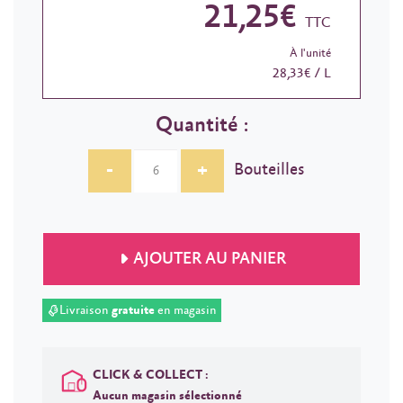
21,25€
TTC
À l'unité
28,33€ / L
Quantité :
-
+
Bouteilles
AJOUTER AU PANIER
Livraison
gratuite
en magasin
CLICK & COLLECT :
Aucun magasin sélectionné