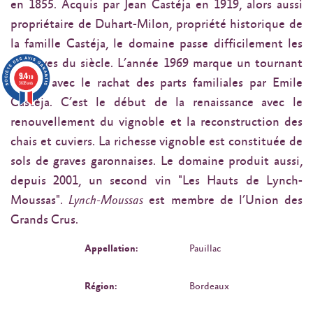
en 1855. Acquis par Jean Castéja en 1919, alors aussi
propriétaire de Duhart-Milon, propriété historique de
la famille Castéja, le domaine passe difficilement les
épreuves du siècle. L’année 1969 marque un tournant
9.4
/10
décisif avec le rachat des parts familiales par Emile
3638 avis
Castéja. C’est le début de la renaissance avec le
renouvellement du vignoble et la reconstruction des
chais et cuviers. La richesse vignoble est constituée de
sols de graves garonnaises. Le domaine produit aussi,
depuis 2001, un second vin "Les Hauts de Lynch-
Moussas".
Lynch-Moussas
est membre de l’Union des
Grands Crus.
Appellation:
Pauillac
Région:
Bordeaux