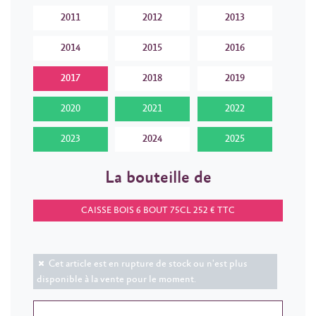
2011
2012
2013
2014
2015
2016
2017
2018
2019
2020
2021
2022
2023
2024
2025
La bouteille de
CAISSE BOIS 6 BOUT 75CL 252 € TTC
Cet article est en rupture de stock ou n'est plus
disponible à la vente pour le moment.