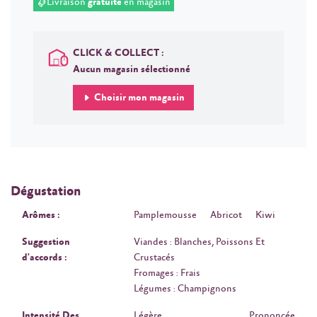
Livraison
gratuite
en magasin
CLICK & COLLECT :
Aucun magasin sélectionné
Choisir mon magasin
Dégustation
Arômes :
Pamplemousse
Abricot
Kiwi
Suggestion
Viandes : Blanches, Poissons Et
d'accords :
Crustacés
Fromages : Frais
Légumes : Champignons
Intensité Des
Légère
Prononcée