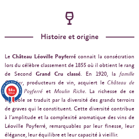
Histoire et origine
Le
Château Léoville Poyferré
connait la consécration
lors du célèbre classement de 1855 où il obtient le rang
de Second
Grand Cru classé
. En 1920, la
famille
Cuvelier
, producteurs de vin, acquiert le
Château de
9.4
Léoville Poyferré
et
Moulin Riche
. La richesse de ce
/10
3638 avis
vignoble se traduit par la diversité des grands terroirs
de graves qui le constituent. Cette diversité contribue
à l’amplitude et la complexité aromatique des vins de
Léoville Poyferré, remarquables par leur finesse, leur
élégance, leur équilibre et leur capacité à vieillir.