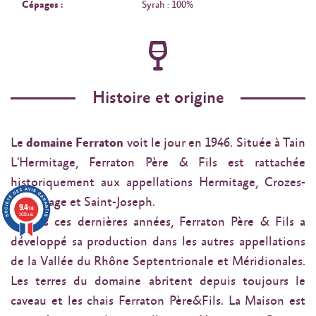
Cépages :
Syrah : 100%
Histoire et origine
Le
domaine Ferraton
voit le jour en 1946. Située à Tain
L'Hermitage, Ferraton Père & Fils est rattachée
historiquement aux appellations Hermitage, Crozes-
Hermitage et Saint-Joseph.
9.4
/10
3638 avis
Depuis ces dernières années, Ferraton Père & Fils a
développé sa production dans les autres appellations
de la Vallée du Rhône Septentrionale et Méridionales.
Les terres du domaine abritent depuis toujours le
caveau et les chais Ferraton Père&Fils. La Maison est