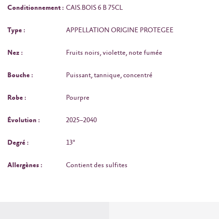
Conditionnement :
CAIS.BOIS 6 B 75CL
Type :
APPELLATION ORIGINE PROTEGEE
Nez :
Fruits noirs, violette, note fumée
Bouche :
Puissant, tannique, concentré
Robe :
Pourpre
Évolution :
2025–2040
Degré :
13°
Allergènes :
Contient des sulfites