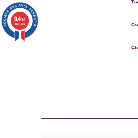
Tan
9.4
/10
3638 avis
Cor
Cép