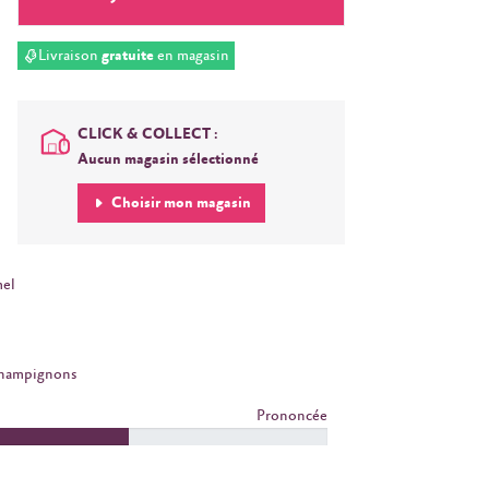
Livraison
gratuite
en magasin
CLICK & COLLECT :
Aucun magasin sélectionné
Choisir mon magasin
el
Champignons
Prononcée