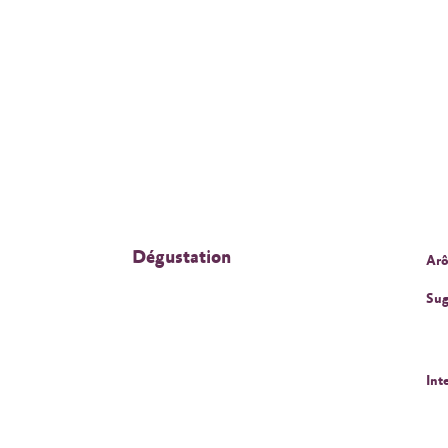
Dégustation
Arô
Sug
Int