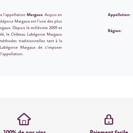
de l’appellation
Margaux
. Acquis en
Appellation:
abégorce
Margaux est l’une des plus
argaux. Depuis le millésime 2009 et
Région:
édé, le Château Labégorce Margaux
méthodes traditionnelles tant à la
Labégorce Margaux de s’imposer
’appellation.
100% de nos vins
Paiement facile