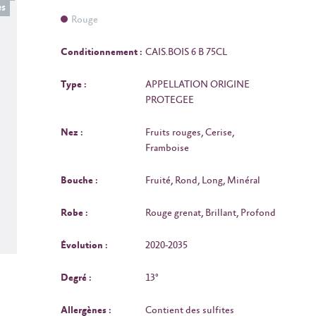
es
Rouge
Conditionnement :
CAIS.BOIS 6 B 75CL
Type :
APPELLATION ORIGINE
PROTEGEE
Nez :
Fruits rouges, Cerise,
Framboise
Bouche :
Fruité, Rond, Long, Minéral
Robe :
Rouge grenat, Brillant, Profond
Évolution :
2020-2035
Degré :
13°
Allergènes :
Contient des sulfites