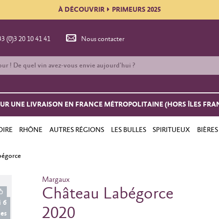
À DÉCOUVRIR
PRIMEURS 2025
33 (0)3 20 10 41 41
Nous contacter
OUR UNE LIVRAISON EN FRANCE MÉTROPOLITAINE (HORS ÎLES FRA
OIRE
RHÔNE
AUTRES RÉGIONS
LES BULLES
SPIRITUEUX
BIÈRES
bégorce
Margaux
Château Labégorce
i 6
2020
les