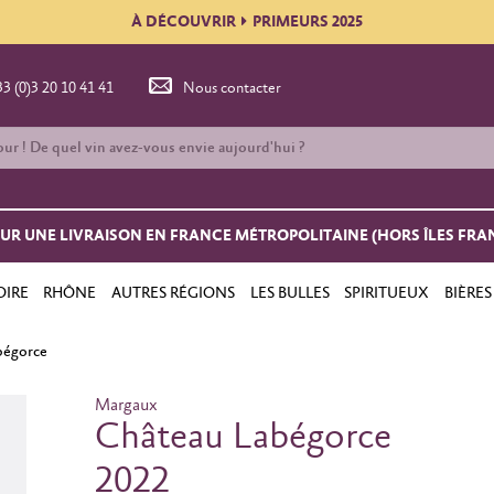
À DÉCOUVRIR
PRIMEURS 2025
33 (0)3 20 10 41 41
Nous contacter
OUR UNE LIVRAISON EN FRANCE MÉTROPOLITAINE (HORS ÎLES FRA
OIRE
RHÔNE
AUTRES RÉGIONS
LES BULLES
SPIRITUEUX
BIÈRES
bégorce
Margaux
Château Labégorce
2022