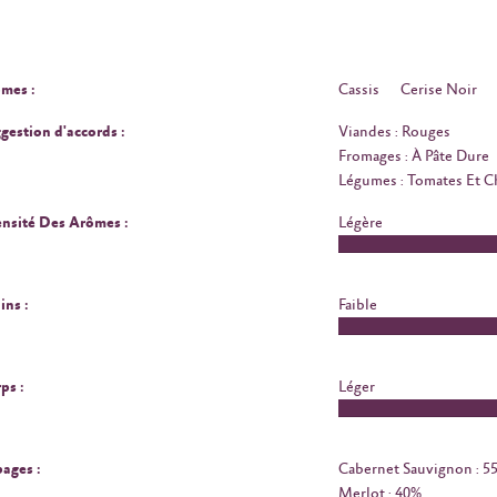
mes :
Cassis
Cerise Noir
gestion d'accords :
Viandes : Rouges
Fromages : À Pâte Dure
Légumes : Tomates Et 
ensité Des Arômes :
Légère
ins :
Faible
ps :
Léger
ages :
Cabernet Sauvignon : 5
Merlot : 40%