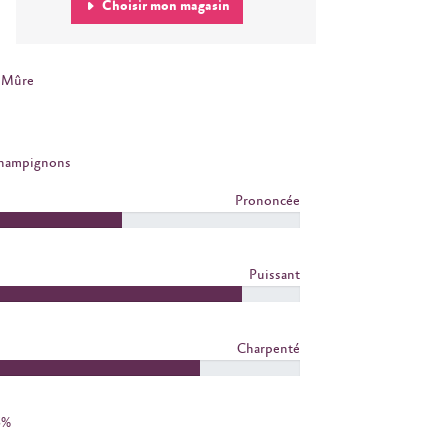
Choisir mon magasin
Mûre
Champignons
Prononcée
Puissant
Charpenté
5%