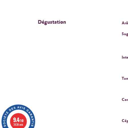
Dégustation
Arô
Sug
Int
Tan
Cor
9.4
/10
Cép
3638 avis