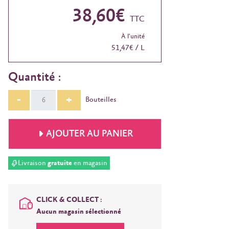
38,60€
TTC
À l'unité
51,47€ / L
Quantité :
-
+
Bouteilles
AJOUTER AU PANIER
Livraison
gratuite
en magasin
CLICK & COLLECT :
Aucun magasin sélectionné