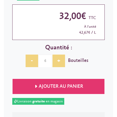
32,00€
TTC
À l'unité
42,67€ / L
Quantité :
-
+
Bouteilles
AJOUTER AU PANIER
Livraison
gratuite
en magasin