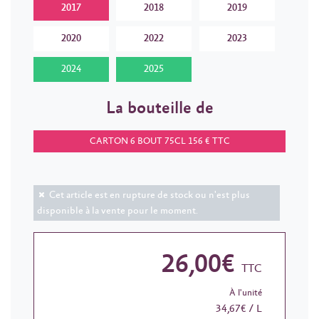
2017
2018
2019
2020
2022
2023
2024
2025
La bouteille de
CARTON 6 BOUT 75CL 156 € TTC
Cet article est en rupture de stock ou n'est plus
disponible à la vente pour le moment.
26,00€
TTC
À l'unité
34,67€ / L