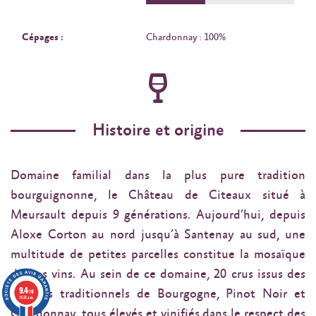
Cépages :
Chardonnay : 100%
Histoire et origine
Domaine familial dans la plus pure tradition
bourguignonne, le Château de Citeaux situé à
Meursault depuis 9 générations. Aujourd’hui, depuis
Aloxe Corton au nord jusqu’à Santenay au sud, une
multitude de petites parcelles constitue la mosaïque
de nos vins. Au sein de ce domaine, 20 crus issus des
9.4
cépages traditionnels de Bourgogne, Pinot Noir et
/10
3638 avis
Chardonnay, tous élevés et vinifiés dans le respect des