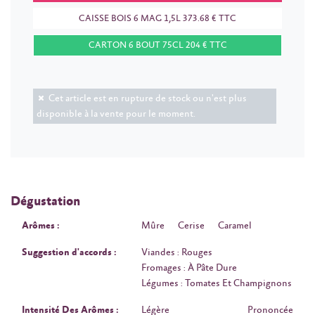
CAISSE BOIS 6 MAG 1,5L 373.68 € TTC
CARTON 6 BOUT 75CL 204 € TTC
Cet article est en rupture de stock ou n'est plus
disponible à la vente pour le moment.
Dégustation
Arômes :
Mûre
Cerise
Caramel
Suggestion d'accords :
Viandes : Rouges
Fromages : À Pâte Dure
Légumes : Tomates Et Champignons
Intensité Des Arômes :
Légère
Prononcée