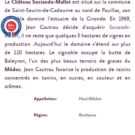
Le
Château Sociando-Mallet
est situé sur la commune
de Saint-Seurin-de-Cadourne au nord de Pauillac, son
vignoble domine l’estuaire de la Gironde. En 1969,
9.4
/10
lorsque Jean Gautrau décide d'acquérir
Sociando-
3638 avis
Mallet
, il ne reste que quelques 5 hectares de vignes en
production .Aujourd’hui le domaine s’étend sur plus
de 110 hectares. Le vignoble occupe la butte de
Baleyron, l’un des plus beaux terroirs de graves du
Médoc
. Jean Gautrau favorise la production de raisins
concentrés en tanins, en sucres, en couleur et en
arômes.
Appellation:
Haut-Médoc
Région:
Bordeaux