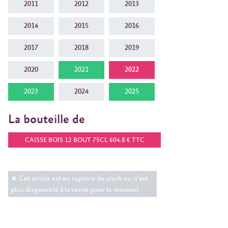
2011
2012
2013
2014
2015
2016
2017
2018
2019
2020
2021
2022
2023
2024
2025
La bouteille de
CAISSE BOIS 12 BOUT 75CL 604.8 € TTC
Cet article est en rupture de stock ou n'est
plus disponible à la vente pour le moment.