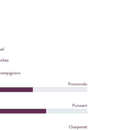
el
nches
Champignons
Prononcée
Puissant
Charpenté