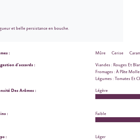
gueur et belle persistance en bouche.
mes :
Mûre
Cerise
Caram
gestion d'accords :
Viandes : Rouges Et Bla
Fromages : À Pâte Molle
Légumes : Tomates Et 
ensité Des Arômes :
Légère
ins :
Faible
ps :
Léger