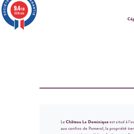
9.4
/10
3638 avis
Cép
Le
Château La Dominique
est situé à l’o
aux confins de Pomerol, la propriété tie