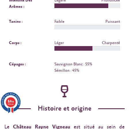
Intensité Des
Légère
Prononcée
Arômes :
Tanins :
Faible
Puissant
Corps :
Léger
Charpenté
Cépages :
Sauvignon Blanc : 55%
Sémillon : 45%
9.4
/10
3638 avis
Histoire et origine
Le
Château Rayne Vigneau
est situé au sein de