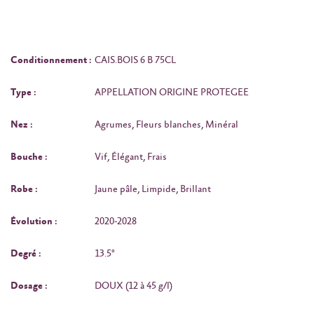
Conditionnement :
CAIS.BOIS 6 B 75CL
Type :
APPELLATION ORIGINE PROTEGEE
Nez :
Agrumes, Fleurs blanches, Minéral
Bouche :
Vif, Élégant, Frais
Robe :
Jaune pâle, Limpide, Brillant
Évolution :
2020-2028
Degré :
13.5°
Dosage :
DOUX (12 à 45 g/l)