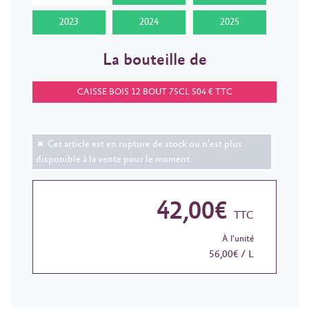
2023
2024
2025
La bouteille de
CAISSE BOIS 12 BOUT 75CL 504 € TTC
Cet article est en rupture de stock ou n'est plus
disponible à la vente pour le moment.
42,00€
TTC
À l'unité
56,00€ / L