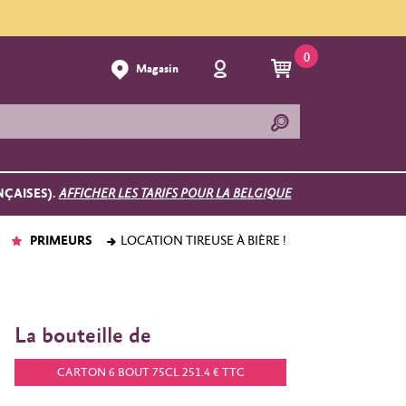
0
Magasin
NÇAISES).
AFFICHER LES TARIFS POUR LA BELGIQUE
PRIMEURS
LOCATION TIREUSE À BIÈRE !
La bouteille de
CARTON 6 BOUT 75CL 251.4 € TTC