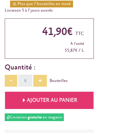
Plus que 7 bouteilles en stock
Livraison 5 à 7 jours ouvrés
41,90€
TTC
À l'unité
55,87€ / L
Quantité :
-
+
Bouteilles
AJOUTER AU PANIER
Livraison
gratuite
en magasin