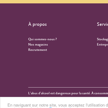
À propos
Servi
Qui sommes-nous ?
Stockag
Nos magasins
Entrepr
Recrutement
L'abus d'alcool est dangereux pour la santé. À consom
Copyright © 2026 Cuvelier & Fauvarque
En naviguant sur notre site, vous acceptez l'utilisatio