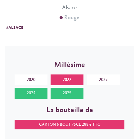
Alsace
Rouge
#ALSACE
Millésime
2020
2022
2023
2024
2025
La bouteille de
CARTON 6 BOUT 75CL 288 € TTC